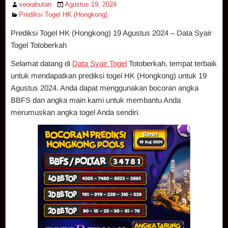
seorabutan
Agustus 19, 2024
Prediksi Togel HK (Hongkong)
Prediksi Togel HK (Hongkong) 19 Agustus 2024 – Data Syair
Togel Totoberkah
Selamat datang di
Data Syair Togel
Totoberkah, tempat terbaik
untuk mendapatkan prediksi togel HK (Hongkong) untuk 19
Agustus 2024. Anda dapat menggunakan bocoran angka
BBFS dan angka main kami untuk membantu Anda
merumuskan angka togel Anda sendiri.