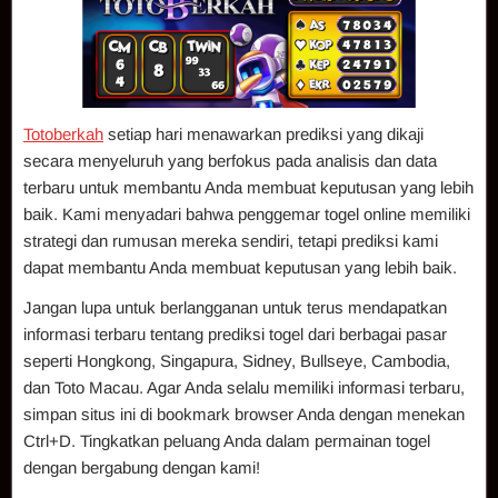
Totoberkah
setiap hari menawarkan prediksi yang dikaji
secara menyeluruh yang berfokus pada analisis dan data
terbaru untuk membantu Anda membuat keputusan yang lebih
baik. Kami menyadari bahwa penggemar togel online memiliki
strategi dan rumusan mereka sendiri, tetapi prediksi kami
dapat membantu Anda membuat keputusan yang lebih baik.
Jangan lupa untuk berlangganan untuk terus mendapatkan
informasi terbaru tentang prediksi togel dari berbagai pasar
seperti Hongkong, Singapura, Sidney, Bullseye, Cambodia,
dan Toto Macau. Agar Anda selalu memiliki informasi terbaru,
simpan situs ini di bookmark browser Anda dengan menekan
Ctrl+D. Tingkatkan peluang Anda dalam permainan togel
dengan bergabung dengan kami!