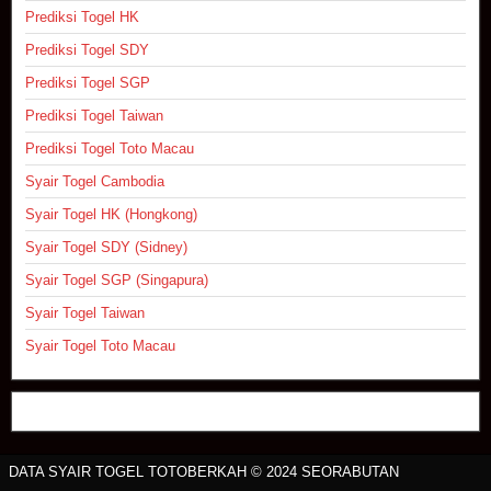
Prediksi Togel HK
Prediksi Togel SDY
Prediksi Togel SGP
Prediksi Togel Taiwan
Prediksi Togel Toto Macau
Syair Togel Cambodia
Syair Togel HK (Hongkong)
Syair Togel SDY (Sidney)
Syair Togel SGP (Singapura)
Syair Togel Taiwan
Syair Togel Toto Macau
DATA SYAIR TOGEL TOTOBERKAH © 2024 SEORABUTAN