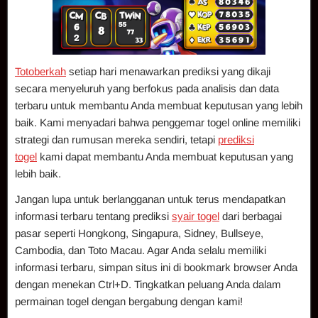
Totoberkah
setiap hari menawarkan prediksi yang dikaji
secara menyeluruh yang berfokus pada analisis dan data
terbaru untuk membantu Anda membuat keputusan yang lebih
baik. Kami menyadari bahwa penggemar togel online memiliki
strategi dan rumusan mereka sendiri, tetapi
prediksi
togel
kami dapat membantu Anda membuat keputusan yang
lebih baik.
Jangan lupa untuk berlangganan untuk terus mendapatkan
informasi terbaru tentang prediksi
syair togel
dari berbagai
pasar seperti Hongkong, Singapura, Sidney, Bullseye,
Cambodia, dan Toto Macau. Agar Anda selalu memiliki
informasi terbaru, simpan situs ini di bookmark browser Anda
dengan menekan Ctrl+D. Tingkatkan peluang Anda dalam
permainan togel dengan bergabung dengan kami!