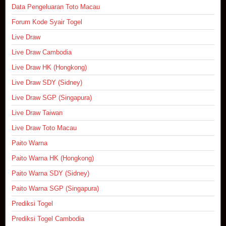
Data Pengeluaran Toto Macau
Forum Kode Syair Togel
Live Draw
Live Draw Cambodia
Live Draw HK (Hongkong)
Live Draw SDY (Sidney)
Live Draw SGP (Singapura)
Live Draw Taiwan
Live Draw Toto Macau
Paito Warna
Paito Warna HK (Hongkong)
Paito Warna SDY (Sidney)
Paito Warna SGP (Singapura)
Prediksi Togel
Prediksi Togel Cambodia