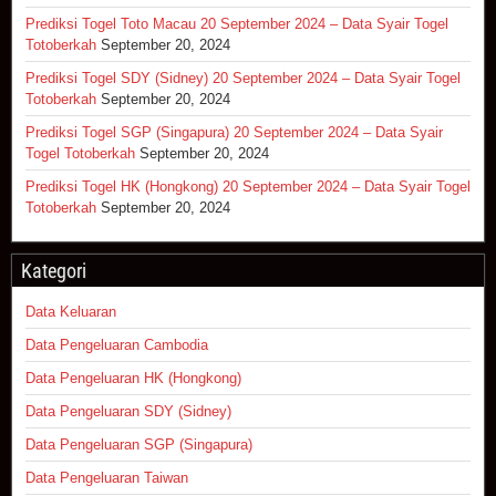
Prediksi Togel Toto Macau 20 September 2024 – Data Syair Togel
Totoberkah
September 20, 2024
Prediksi Togel SDY (Sidney) 20 September 2024 – Data Syair Togel
Totoberkah
September 20, 2024
Prediksi Togel SGP (Singapura) 20 September 2024 – Data Syair
Togel Totoberkah
September 20, 2024
Prediksi Togel HK (Hongkong) 20 September 2024 – Data Syair Togel
Totoberkah
September 20, 2024
Kategori
Data Keluaran
Data Pengeluaran Cambodia
Data Pengeluaran HK (Hongkong)
Data Pengeluaran SDY (Sidney)
Data Pengeluaran SGP (Singapura)
Data Pengeluaran Taiwan