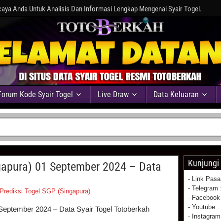
aya Anda Untuk Analisis Dan Informasi Lengkap Mengenai Syair Togel.
Forum Kode Syair Togel
Live Draw
Data Keluaran
Kunjungi
ngapura) 01 September 2024 – Data
- Link Pasa
- Telegram 
Prediksi Togel SGP (Singapura)
- Facebook
- Youtube :
September 2024 – Data Syair Togel Totoberkah
- Instagram