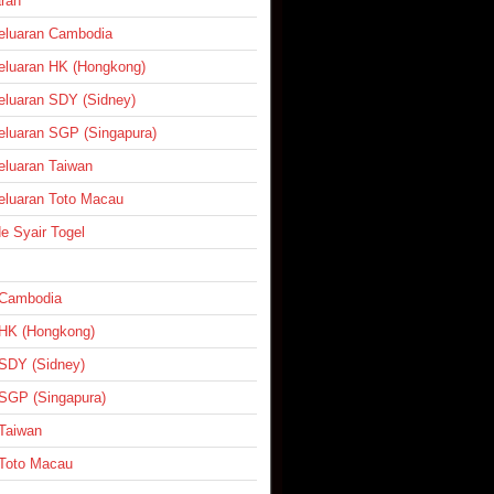
ran
eluaran Cambodia
eluaran HK (Hongkong)
eluaran SDY (Sidney)
eluaran SGP (Singapura)
eluaran Taiwan
eluaran Toto Macau
e Syair Togel
 Cambodia
 HK (Hongkong)
 SDY (Sidney)
 SGP (Singapura)
Taiwan
 Toto Macau