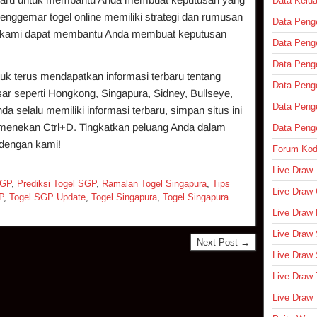
Data Kelua
enggemar togel online memiliki strategi dan rumusan
Data Peng
kami dapat membantu Anda membuat keputusan
Data Peng
Data Peng
uk terus mendapatkan informasi terbaru tentang
Data Peng
sar seperti Hongkong, Singapura, Sidney, Bullseye,
Data Peng
 selalu memiliki informasi terbaru, simpan situs ini
menekan Ctrl+D. Tingkatkan peluang Anda dalam
Data Peng
 dengan kami!
Forum Kod
Live Draw
SGP
,
Prediksi Togel SGP
,
Ramalan Togel Singapura
,
Tips
Live Draw
P
,
Togel SGP Update
,
Togel Singapura
,
Togel Singapura
Live Draw
Live Draw
Next Post →
Live Draw
Live Draw 
Live Draw