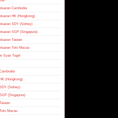
ran
eluaran Cambodia
eluaran HK (Hongkong)
eluaran SDY (Sidney)
eluaran SGP (Singapura)
eluaran Taiwan
eluaran Toto Macau
e Syair Togel
 Cambodia
 HK (Hongkong)
 SDY (Sidney)
 SGP (Singapura)
Taiwan
 Toto Macau