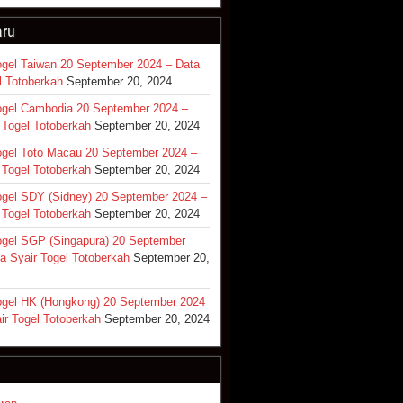
aru
ogel Taiwan 20 September 2024 – Data
l Totoberkah
September 20, 2024
ogel Cambodia 20 September 2024 –
 Togel Totoberkah
September 20, 2024
ogel Toto Macau 20 September 2024 –
 Togel Totoberkah
September 20, 2024
ogel SDY (Sidney) 20 September 2024 –
 Togel Totoberkah
September 20, 2024
ogel SGP (Singapura) 20 September
a Syair Togel Totoberkah
September 20,
ogel HK (Hongkong) 20 September 2024
ir Togel Totoberkah
September 20, 2024