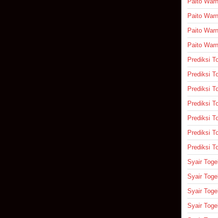
Paito War
Paito War
Paito War
Paito War
Prediksi T
Prediksi T
Prediksi T
Prediksi T
Prediksi T
Prediksi T
Prediksi T
Syair Toge
Syair Toge
Syair Toge
Syair Toge