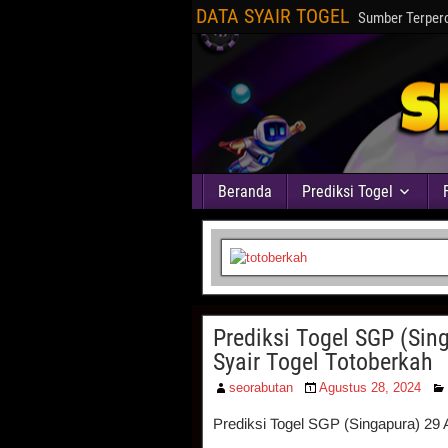
DATA SYAIR TOGEL
Sumber Terperc
Beranda
Prediksi Togel
Prediksi Togel SGP (Sin
Syair Togel Totoberkah
seorabutan
Agustus 28, 2024
Prediksi Togel SGP (Singapura) 29 