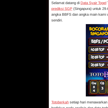
Selamat datang di
Data Syair Togel
prediksi SGP
(Singapura) untuk 29
angka BBFS dan angka main kami 
sendiri.
Totoberkah
setiap hari menawarkan 
berfokus pada analisis dan data t