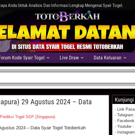
aya Anda Untuk Analisis Dan Informasi Lengkap Mengenai Syair Togel.
Forum Kode Syair Togel
Live Draw
Data Keluaran
Kunjungi
gapura) 29 Agustus 2024 – Data
- Link Pasa
- Telegram 
Prediksi Togel SGP (Singapura)
- Facebook
- Youtube :
Agustus 2024 – Data Syair Togel Totoberkah
- Instagram