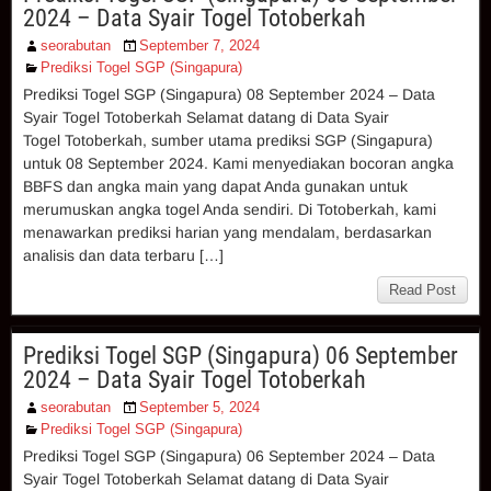
2024 – Data Syair Togel Totoberkah
seorabutan
September 7, 2024
Prediksi Togel SGP (Singapura)
Prediksi Togel SGP (Singapura) 08 September 2024 – Data
Syair Togel Totoberkah Selamat datang di Data Syair
Togel Totoberkah, sumber utama prediksi SGP (Singapura)
untuk 08 September 2024. Kami menyediakan bocoran angka
BBFS dan angka main yang dapat Anda gunakan untuk
merumuskan angka togel Anda sendiri. Di Totoberkah, kami
menawarkan prediksi harian yang mendalam, berdasarkan
analisis dan data terbaru […]
Read Post
Prediksi Togel SGP (Singapura) 06 September
2024 – Data Syair Togel Totoberkah
seorabutan
September 5, 2024
Prediksi Togel SGP (Singapura)
Prediksi Togel SGP (Singapura) 06 September 2024 – Data
Syair Togel Totoberkah Selamat datang di Data Syair