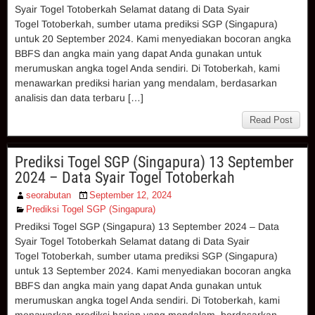
Syair Togel Totoberkah Selamat datang di Data Syair
Togel Totoberkah, sumber utama prediksi SGP (Singapura)
untuk 20 September 2024. Kami menyediakan bocoran angka
BBFS dan angka main yang dapat Anda gunakan untuk
merumuskan angka togel Anda sendiri. Di Totoberkah, kami
menawarkan prediksi harian yang mendalam, berdasarkan
analisis dan data terbaru […]
Read Post
Prediksi Togel SGP (Singapura) 13 September
2024 – Data Syair Togel Totoberkah
seorabutan
September 12, 2024
Prediksi Togel SGP (Singapura)
Prediksi Togel SGP (Singapura) 13 September 2024 – Data
Syair Togel Totoberkah Selamat datang di Data Syair
Togel Totoberkah, sumber utama prediksi SGP (Singapura)
untuk 13 September 2024. Kami menyediakan bocoran angka
BBFS dan angka main yang dapat Anda gunakan untuk
merumuskan angka togel Anda sendiri. Di Totoberkah, kami
menawarkan prediksi harian yang mendalam, berdasarkan