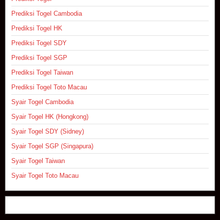
Prediksi Togel Cambodia
Prediksi Togel HK
Prediksi Togel SDY
Prediksi Togel SGP
Prediksi Togel Taiwan
Prediksi Togel Toto Macau
Syair Togel Cambodia
Syair Togel HK (Hongkong)
Syair Togel SDY (Sidney)
Syair Togel SGP (Singapura)
Syair Togel Taiwan
Syair Togel Toto Macau