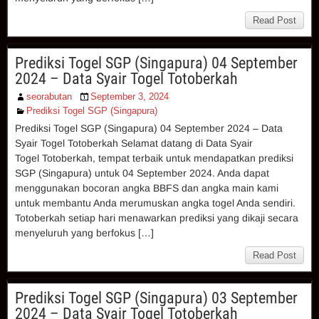
Read Post
Prediksi Togel SGP (Singapura) 04 September
2024 – Data Syair Togel Totoberkah
seorabutan
September 3, 2024
Prediksi Togel SGP (Singapura)
Prediksi Togel SGP (Singapura) 04 September 2024 – Data
Syair Togel Totoberkah Selamat datang di Data Syair
Togel Totoberkah, tempat terbaik untuk mendapatkan prediksi
SGP (Singapura) untuk 04 September 2024. Anda dapat
menggunakan bocoran angka BBFS dan angka main kami
untuk membantu Anda merumuskan angka togel Anda sendiri.
Totoberkah setiap hari menawarkan prediksi yang dikaji secara
menyeluruh yang berfokus […]
Read Post
Prediksi Togel SGP (Singapura) 03 September
2024 – Data Syair Togel Totoberkah