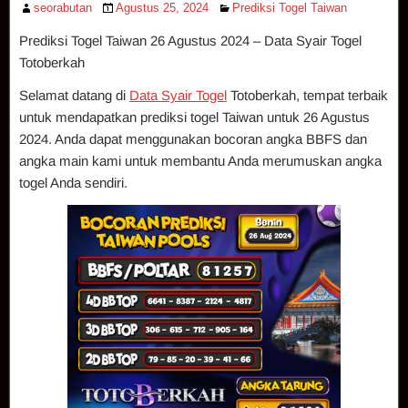
seorabutan
Agustus 25, 2024
Prediksi Togel Taiwan
Prediksi Togel Taiwan 26 Agustus 2024 – Data Syair Togel
Totoberkah
Selamat datang di
Data Syair Togel
Totoberkah, tempat terbaik
untuk mendapatkan prediksi togel Taiwan untuk 26 Agustus
2024. Anda dapat menggunakan bocoran angka BBFS dan
angka main kami untuk membantu Anda merumuskan angka
togel Anda sendiri.