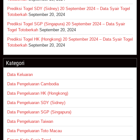
Prediksi Togel SDY (Sidney) 20 September 2024 – Data Syair Togel
Totoberkah
September 20, 2024
Prediksi Togel SGP (Singapura) 20 September 2024 – Data Syair
Togel Totoberkah
September 20, 2024
Prediksi Togel HK (Hongkong) 20 September 2024 – Data Syair Togel
Totoberkah
September 20, 2024
Kategori
Data Keluaran
Data Pengeluaran Cambodia
Data Pengeluaran HK (Hongkong)
Data Pengeluaran SDY (Sidney)
Data Pengeluaran SGP (Singapura)
Data Pengeluaran Taiwan
Data Pengeluaran Toto Macau