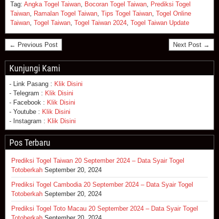
Tag:
Angka Togel Taiwan
,
Bocoran Togel Taiwan
,
Prediksi Togel
Taiwan
,
Ramalan Togel Taiwan
,
Tips Togel Taiwan
,
Togel Online
Taiwan
,
Togel Taiwan
,
Togel Taiwan 2024
,
Togel Taiwan Update
← Previous Post
Next Post →
Kunjungi Kami
- Link Pasang :
Klik Disini
- Telegram :
Klik Disini
- Facebook :
Klik Disini
- Youtube :
Klik Disini
- Instagram :
Klik Disini
Pos Terbaru
Prediksi Togel Taiwan 20 September 2024 – Data Syair Togel
Totoberkah
September 20, 2024
Prediksi Togel Cambodia 20 September 2024 – Data Syair Togel
Totoberkah
September 20, 2024
Prediksi Togel Toto Macau 20 September 2024 – Data Syair Togel
Totoberkah
September 20, 2024