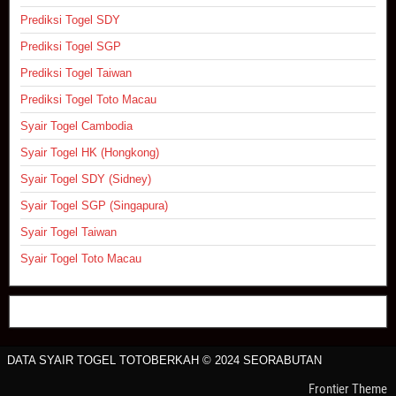
Prediksi Togel SDY
Prediksi Togel SGP
Prediksi Togel Taiwan
Prediksi Togel Toto Macau
Syair Togel Cambodia
Syair Togel HK (Hongkong)
Syair Togel SDY (Sidney)
Syair Togel SGP (Singapura)
Syair Togel Taiwan
Syair Togel Toto Macau
DATA SYAIR TOGEL TOTOBERKAH © 2024 SEORABUTAN
Frontier Theme