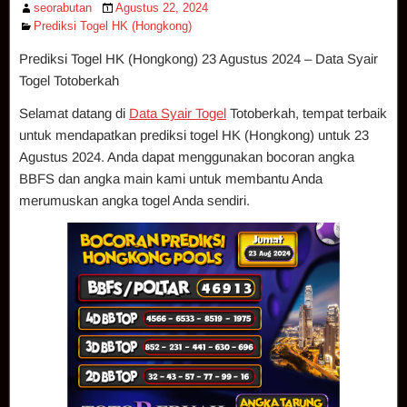
seorabutan
Agustus 22, 2024
Prediksi Togel HK (Hongkong)
Prediksi Togel HK (Hongkong) 23 Agustus 2024 – Data Syair
Togel Totoberkah
Selamat datang di
Data Syair Togel
Totoberkah, tempat terbaik
untuk mendapatkan prediksi togel HK (Hongkong) untuk 23
Agustus 2024. Anda dapat menggunakan bocoran angka
BBFS dan angka main kami untuk membantu Anda
merumuskan angka togel Anda sendiri.